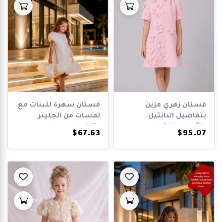
فستان زهري مزين
فستان سهرة للبنات مع
بتفاصيل الدانتيل
لمسات من الجليتر
والأحجار للفتيات...
وتفاصيل من ا...
$67.63
$95.07