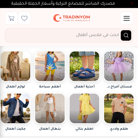
مصدرك المباشر للمصانع التركية وأسعار الجملة الحقيقية
X
×
فلتر
الأقسام
الأسعار
فستان أفراح بناتي
أحذية أطفال
أطقم سباحة
لوازم أطفال
$
To
$
بحث
طقم ولادي
اطقم بناتي
بنطال أطفال
جكيت أطفال