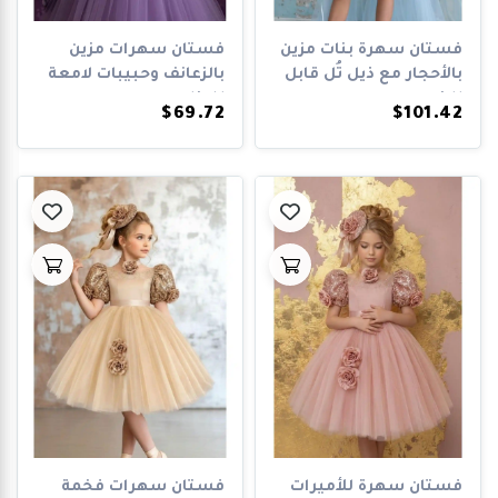
فستان سهرة بنات مزين
فستان سهرات مزين
بالأحجار مع ذيل تُل قابل
بالزعانف وحبيبات لامعة
للإز...
للبنات + ت...
$69.72
$101.42
فستان سهرة للأميرات
فستان سهرات فخمة