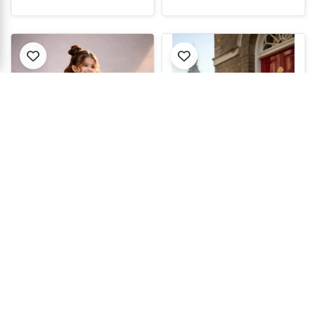
و...
فستان سهرات للبنات
فستان حفلات ومناسبات
بأكمام كروسان مع
للبنات مع تنورة من التول
تفاصيل الدانتي...
$26.94
$60.22