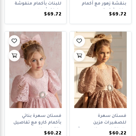
بنقشة زهور مع أكمام
للبنات بأكمام منفوشة
منفوشة وتص...
مزينة بأحجار...
$69.72
$69.72
فستان سهرة
فستان سهرة بناتي
للصغيرات مزين
بأكمام كارو مع تفاصيل
بالدانتيل مع حزام وبروش
دانتيل وحزا...
$60.22
$60.22