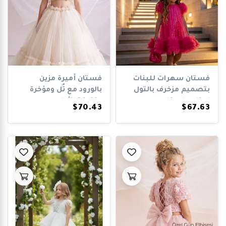
فستان سهرات للبنات
فستان أميرة مزين
بتصميم مزخرف بالتول
بالورود مع تُل ومؤخرة
لمناسبات خا...
مزخرفة للأط...
$70.43
$67.63