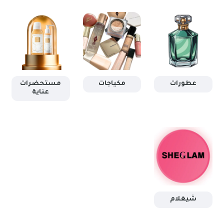
عطورات
مكياجات
مستحضرات
عناية
شيغلام