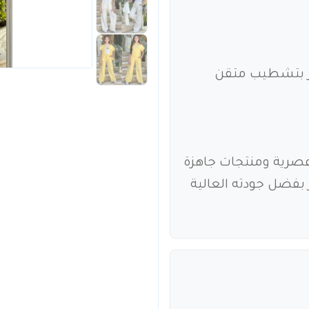
يز بتشطيب متقن
ء عصرية ومنتجات جاهزة
ر بفضل جودته العالية