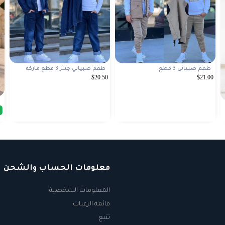
طقم صبياني 3 قطع
طقم صبياني جينز 3 قطع ماركة
$20.50
$21.00
معلومات الحساب والشحن
المعلومات الشخصية
قائمة الرغبات
تتبع