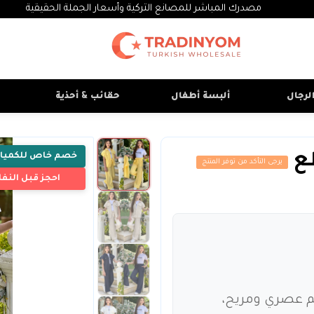
مصدرك المباشر للمصانع التركية وأسعار الجملة الحقيقية
لرجال
ألبسة أطفال
حقائب & أحذية
خصم خاص للكميا
يرجى التأكد من توفر المنتج
احجز قبل النفا
م عصري ومريح،