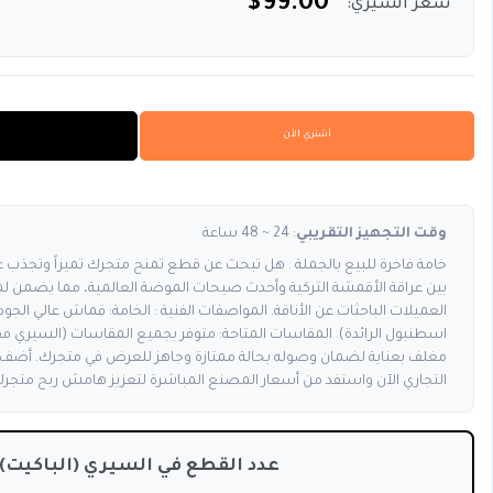
$99.00
سعر السيري:
أشتري الأن
وقت التجهيز التقريبي
: 24 ~ 48 ساعة
خامة فاخرة للبيع بالجملة . هل تبحث عن قطع تمنح متجرك تميزاً وتجذب 
بين عراقة الأقمشة التركية وأحدث صيحات الموضة العالمية، مما يضمن لمت
العميلات الباحثات عن الأناقة. المواصفات الفنية : الخامة: قماش عالي الجودة
اسطنبول الرائدة). المقاسات المتاحة: متوفر بجميع المقاسات (السيري مق
مغلف بعناية لضمان وصوله بحالة ممتازة وجاهز للعرض في متجرك. أضف 
التجاري الآن واستفد من أسعار المصنع المباشرة لتعزيز هامش ربح متجرك
عدد القطع في السيري (الباكيت):