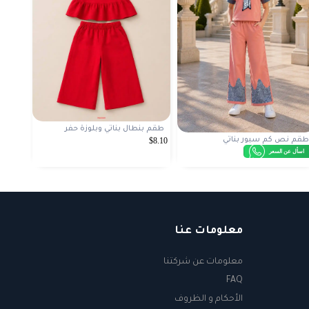
طقم بنطال بناتي وبلوزة حفر
$8.10
طقم نص كم سبور بناتي
اسأل عن السعر
معلومات عنا
معلومات عن شركتنا
FAQ
الأحكام و الظروف