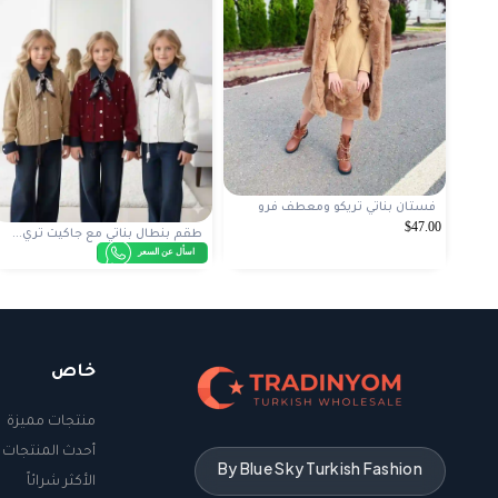
فستان بناتي تريكو ومعطف فرو
$47.00
طقم بنطال بناتي مع جاكيت تري...
اسأل عن السعر
خاص
منتجات مميزة
أحدث المنتجات
By Blue Sky Turkish Fashion
الأكثر شرائاً