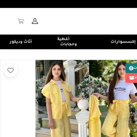
أغطية
إكسسوارات
أثاث وديكور
وحجابات
ت
ذ