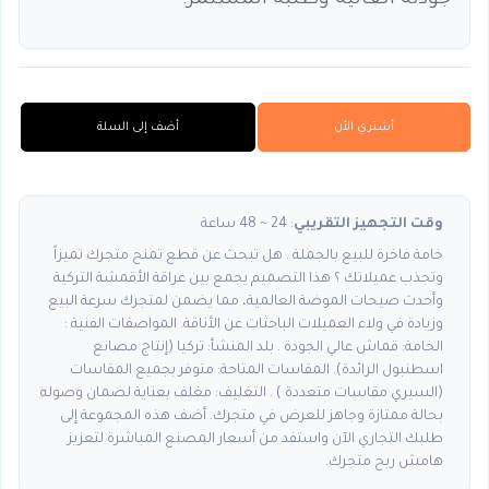
جودته العالية وطلبه المستمر.
أشتري الأن
أضف إلى السلة
وقت التجهيز التقريبي
: 24 ~ 48 ساعة
خامة فاخرة للبيع بالجملة . هل تبحث عن قطع تمنح متجرك تميزاً
وتجذب عميلاتك ؟ هذا التصميم يجمع بين عراقة الأقمشة التركية
وأحدث صيحات الموضة العالمية، مما يضمن لمتجرك سرعة البيع
وزيادة في ولاء العميلات الباحثات عن الأناقة. المواصفات الفنية :
الخامة: قماش عالي الجودة . بلد المنشأ: تركيا (إنتاج مصانع
اسطنبول الرائدة). المقاسات المتاحة: متوفر بجميع المقاسات
(السيري مقاسات متعددة ) . التغليف: مغلف بعناية لضمان وصوله
بحالة ممتازة وجاهز للعرض في متجرك. أضف هذه المجموعة إلى
طلبك التجاري الآن واستفد من أسعار المصنع المباشرة لتعزيز
هامش ربح متجرك.