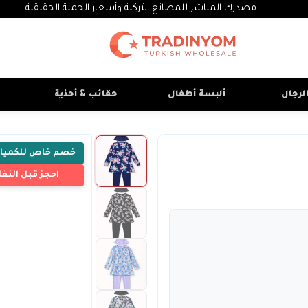
مصدرك المباشر للمصانع التركية وأسعار الجملة الحقيقية
لرجال
ألبسة أطفال
حقائب & أحذية
خصم خاص للكميا
احجز قبل النفا