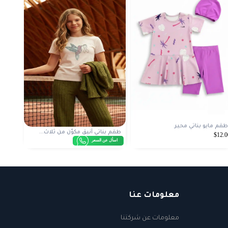
طقم مايو بناتي محير
طقم بناتي أنيق مكوّن من ثلاث...
$12.0
اسأل عن السعر
معلومات عنا
معلومات عن شركتنا