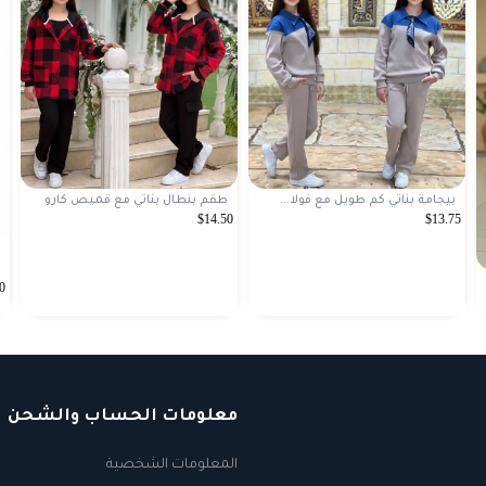
بيجامة بناتي كم طويل مع فولا...
طقم بنطال بناتي مع قميص كارو
$14.50
$13.75
0
معلومات الحساب والشحن
المعلومات الشخصية