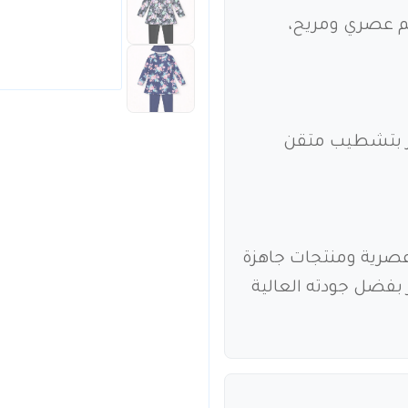
م عصري ومريح،
يز بتشطيب متقن
ء عصرية ومنتجات جاهزة
ر بفضل جودته العالية