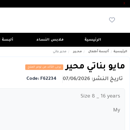
X
الرئيسية
ملابس النساء
ألبسة ا
الرئيسية
ألبسة أطفال
محــير
محير بناتي
مايو بناتي محير
يرجى التأكد من توفر المنتج
تاريخ النشر: 07/06/2026
Code: F62234
Size 8 _ 16 years
My