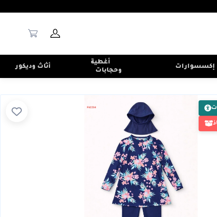
أغطية
إكسسوارات
أثاث وديكور
وحجابات
ت
ذ