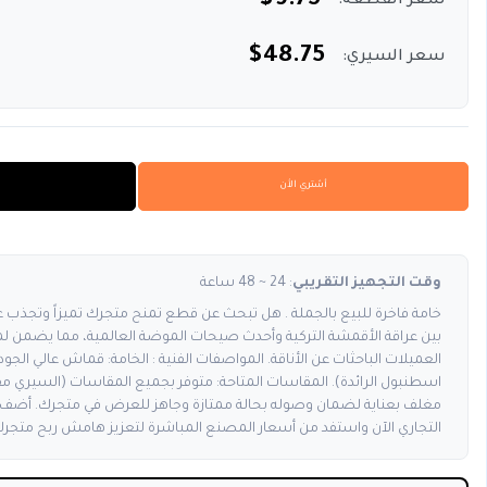
$9.75
سعر القطعة:
$48.75
سعر السيري:
أشتري الأن
وقت التجهيز التقريبي
: 24 ~ 48 ساعة
خامة فاخرة للبيع بالجملة . هل تبحث عن قطع تمنح متجرك تميزاً وتجذب 
بين عراقة الأقمشة التركية وأحدث صيحات الموضة العالمية، مما يضمن لمت
العميلات الباحثات عن الأناقة. المواصفات الفنية : الخامة: قماش عالي الجودة
اسطنبول الرائدة). المقاسات المتاحة: متوفر بجميع المقاسات (السيري مق
مغلف بعناية لضمان وصوله بحالة ممتازة وجاهز للعرض في متجرك. أضف 
التجاري الآن واستفد من أسعار المصنع المباشرة لتعزيز هامش ربح متجرك