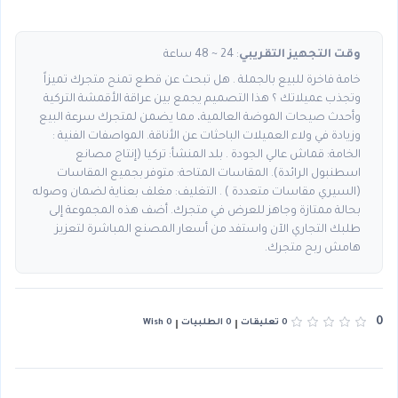
وقت التجهيز التقريبي
: 24 ~ 48 ساعة
خامة فاخرة للبيع بالجملة . هل تبحث عن قطع تمنح متجرك تميزاً
وتجذب عميلاتك ؟ هذا التصميم يجمع بين عراقة الأقمشة التركية
وأحدث صيحات الموضة العالمية، مما يضمن لمتجرك سرعة البيع
وزيادة في ولاء العميلات الباحثات عن الأناقة. المواصفات الفنية :
الخامة: قماش عالي الجودة . بلد المنشأ: تركيا (إنتاج مصانع
اسطنبول الرائدة). المقاسات المتاحة: متوفر بجميع المقاسات
(السيري مقاسات متعددة ) . التغليف: مغلف بعناية لضمان وصوله
بحالة ممتازة وجاهز للعرض في متجرك. أضف هذه المجموعة إلى
طلبك التجاري الآن واستفد من أسعار المصنع المباشرة لتعزيز
هامش ربح متجرك.
0
0 تعليقات
0 الطلبيات
0 Wish