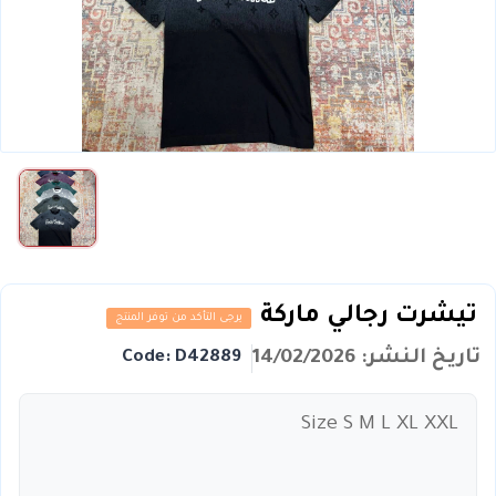
تيشرت رجالي ماركة
يرجى التأكد من توفر المنتج
تاريخ النشر: 14/02/2026
Code: D42889
Size S M L XL XXL