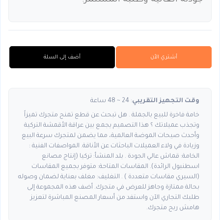
جودته العالية وطلبه المستمر.
أشتري الأن
أضف إلى السلة
وقت التجهيز التقريبي
: 24 ~ 48 ساعة
خامة فاخرة للبيع بالجملة . هل تبحث عن قطع تمنح متجرك تميزاً
وتجذب عميلاتك ؟ هذا التصميم يجمع بين عراقة الأقمشة التركية
وأحدث صيحات الموضة العالمية، مما يضمن لمتجرك سرعة البيع
وزيادة في ولاء العميلات الباحثات عن الأناقة. المواصفات الفنية :
الخامة: قماش عالي الجودة . بلد المنشأ: تركيا (إنتاج مصانع
اسطنبول الرائدة). المقاسات المتاحة: متوفر بجميع المقاسات
(السيري مقاسات متعددة ) . التغليف: مغلف بعناية لضمان وصوله
بحالة ممتازة وجاهز للعرض في متجرك. أضف هذه المجموعة إلى
طلبك التجاري الآن واستفد من أسعار المصنع المباشرة لتعزيز
هامش ربح متجرك.