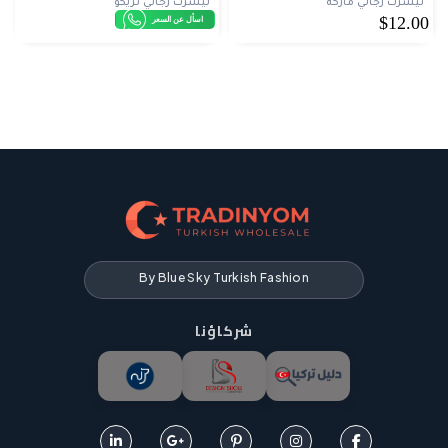
تيشرت رجالي ماركة
تيشرت رجالي تريكو
$12.00
اسأل عن السعر
By Blue Sky Turkish Fashion
شركاؤنا