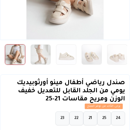
صندل رياضي أطفال مينو أورثوبيديك
يومي من الجلد القابل للتعديل خفيف
الوزن ومريح مقاسات 21-25
يرجى التأكد من توفر المنتج
23
22
21
25
24