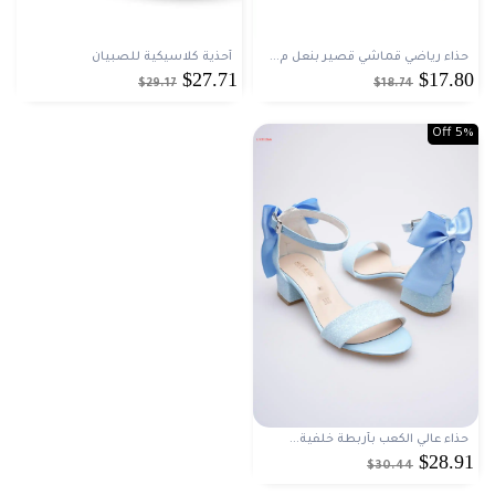
حذاء رياضي قماشي قصير بنعل م...
أحذية كلاسيكية للصبيان
$27.71
$17.80
$29.17
$18.74
5% Off
حذاء عالي الكعب بأربطة خلفية...
$28.91
$30.44