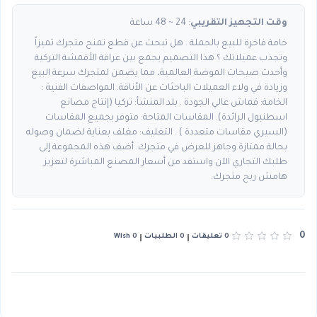
وقت التجهيز التقريبي
: 24 ~ 48 ساعة
خامة فاخرة للبيع بالجملة . هل تبحث عن قطع تمنح متجرك تميزاً
وتجذب عميلاتك ؟ هذا التصميم يجمع بين عراقة الأقمشة التركية
وأحدث صيحات الموضة العالمية، مما يضمن لمتجرك سرعة البيع
وزيادة في ولاء العميلات الباحثات عن الأناقة. المواصفات الفنية :
الخامة: قماش عالي الجودة . بلد المنشأ: تركيا (إنتاج مصانع
اسطنبول الرائدة). المقاسات المتاحة: متوفر بجميع المقاسات
(السيري مقاسات متعددة ) . التغليف: مغلف بعناية لضمان وصوله
بحالة ممتازة وجاهز للعرض في متجرك. أضف هذه المجموعة إلى
طلبك التجاري الآن واستفد من أسعار المصنع المباشرة لتعزيز
هامش ربح متجرك.
0
0 تعليقات
0 الطلبيات
0 Wish