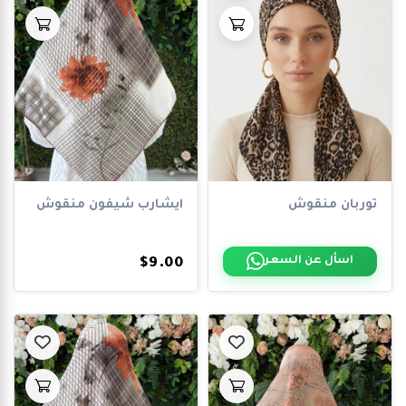
توربان منقوش
ايشارب شيفون منقوش
اسأل عن السعر
$9.00