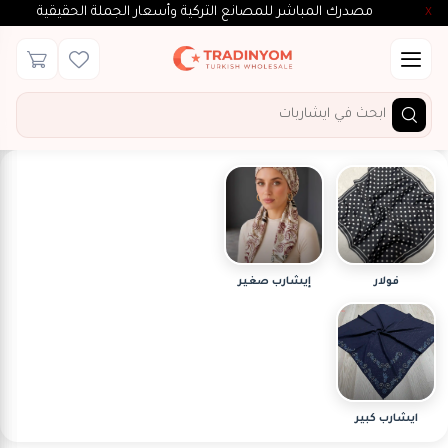
مصدرك المباشر للمصانع التركية وأسعار الجملة الحقيقية
X
×
فلتر
الأقسام
الأسعار
فولار
إيشارب صغير
$
To
$
بحث
ايشارب كبير