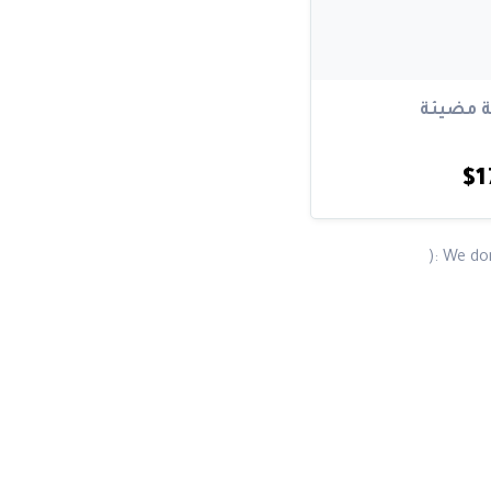
 مضيئة
$1
We don'