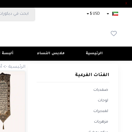
X
×
USD $
الفئات
الفرعية
صمديات
لوحات
الرئيسية
ملابس النساء
ألبسة ا
لمبديرات
الرئيسية
->
أث
مزهريات
الفئات الفرعية
ديكور
رمضان
صمديات
مرآة
منزلية
لوحات
ورد
لمبديرات
صناعي
مزهريات
شمعدان