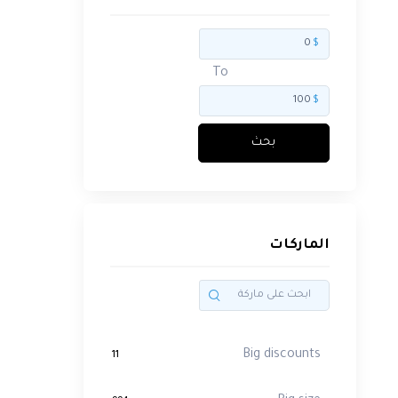
بحث
$
الماركات
To
$
بحث
Big
discounts
11
الماركات
Big
size
994
Brands
4781
Big discounts
11