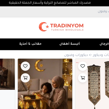
مصدرك المباشر للمصانع التركية وأسعار الجملة الحقيقية
لرجال
ألبسة أطفال
حقائب & أحذية
اث وديكور
->
ديكورات وفنون