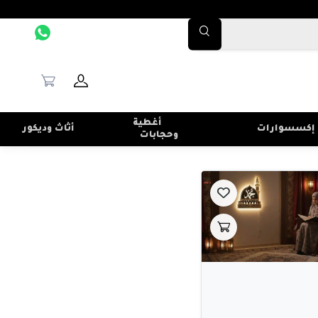
أغطية
إكسسوارات
أثاث وديكور
وحجابات