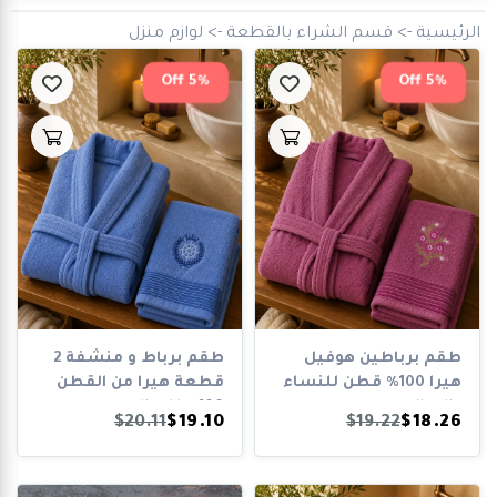
الماركات
الرئيسية
->
قسم الشراء بالقطعة
->
لوازم منزل
5% Off
5% Off
Big
discounts
11
Big
size
994
Brands
طقم برباطين هوفيل
طقم برباط و منشفة 2
4781
هيرا 100% قطن للنساء
قطعة هيرا من القطن
والرجال
100% للرجال...
$20.11
$19.10
$19.22
$18.26