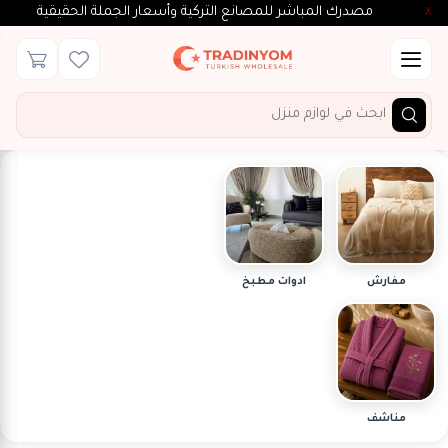
مصدرك المباشر للمصانع التركية وأسعار الجملة الحقيقية
X
×
فلتر
الأقسام
الأسعار
مفارش
ادوات مطبخ
$
To
$
بحث
مناشف