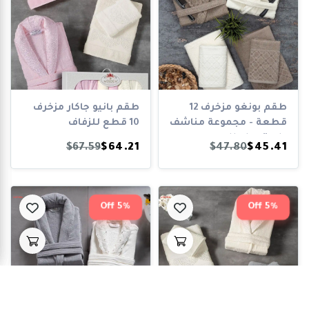
طقم بونغو مزخرف 12
طقم بانيو جاكار مزخرف
قطعة - مجموعة مناشف
10 قطع للزفاف
واستحمام لل...
$67.59
$64.21
$47.80
$45.41
5% Off
5% Off