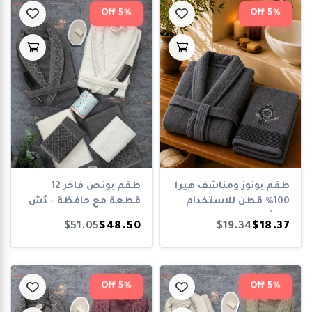
5% Off
5% Off
طقم بونوز ومناشف هيرا
طقم بونص فاخر 12
100% قطن للاستخدام
قطعة مع حافظة - دُش
المشترك
وتجهيزات حمام
$51.05
$48.50
$19.34
$18.37
5% Off
5% Off