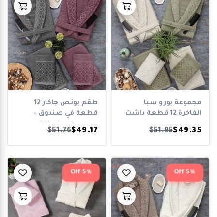
مجموعة بورو سبا
طقم بونص جاكار 12
الفاخرة 12 قطعة داشت
قطعة في صندوق -
مجموعة حمام فاخر...
$51.76
$49.17
$51.95
$49.35
5% Off
5% Off